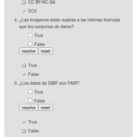
CC BY-NC-SA
CC0
¿Las imágenes están sujetas a las mismas licencias
que los conjuntos de datos?
True
False
resolve
reset
True
False
¿Los datos de GBIF son FAIR?
True
False
resolve
reset
True
False