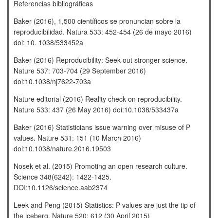
Referencias bibliográficas
Baker (2016), 1,500 científicos se pronuncian sobre la
reproducibilidad. Natura 533: 452-454 (26 de mayo 2016)
doi: 10. 1038/533452a
Baker (2016) Reproducibility: Seek out stronger science.
Nature 537: 703-704 (29 September 2016)
doi:10.1038/nj7622-703a
Nature editorial (2016) Reality check on reproducibility.
Nature 533: 437 (26 May 2016) doi:10.1038/533437a
Baker (2016) Statisticians issue warning over misuse of P
values. Nature 531: 151 (10 March 2016)
doi:10.1038/nature.2016.19503
Nosek et al. (2015) Promoting an open research culture.
Science 348(6242): 1422-1425.
DOI:10.1126/science.aab2374
Leek and Peng (2015) Statistics: P values are just the tip of
the iceberg. Nature 520: 612 (30 April 2015)